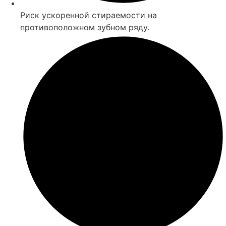
Риск ускоренной стираемости на
противоположном зубном ряду.